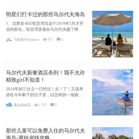
明星们打卡过的那些马尔代夫海岛
1、沈梦辰-RIU悦宜湾岛这个2019年5月才开
业的新岛，悦宜湾直接在马尔代夫建了两
飞鱼旅行Summer

971

0
马尔代夫新奢酒店杀到！我不允许
精致girl不知道！
2024年的三分之一已经过！去！了！又该考
虑在今年剩下的日子里，以怎样的一场旅行
犒劳
暴走姐妹花

1.5千

0
那些儿童可以免费入住的马尔代夫
海岛-遛娃省钱攻略