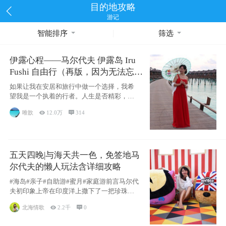
目的地攻略
游记
智能排序
筛选
伊露心程——马尔代夫 伊露岛 Iru
Fushi 自由行（再版，因为无法忘却
的留恋）
如果让我在安居和旅行中做一个选择，我希
望我是一个执着的行者。人生是否精彩，都
源于自己
唯歆

12.0万

314
五天四晚|与海天共一色，免签地马
尔代夫的懒人玩法含详细攻略
#海岛#亲子#自助游#蜜月#家庭游前言马尔代
夫初印象上帝在印度洋上撒下了一把珍珠，
这
北海情歌

2.2千

0