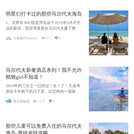
明星们打卡过的那些马尔代夫海岛
1、沈梦辰-RIU悦宜湾岛这个2019年5月才开
业的新岛，悦宜湾直接在马尔代夫建了两
飞鱼旅行Summer

971

0
马尔代夫新奢酒店杀到！我不允许
精致girl不知道！
2024年的三分之一已经过！去！了！又该考
虑在今年剩下的日子里，以怎样的一场旅行
犒劳
暴走姐妹花

1.5千

0
那些儿童可以免费入住的马尔代夫
海岛-遛娃省钱攻略