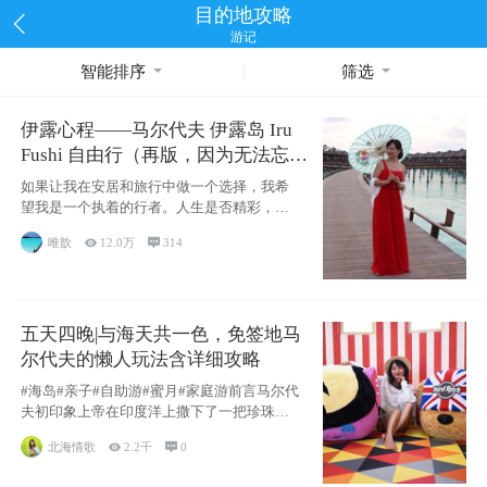
目的地攻略
游记
智能排序
筛选
伊露心程——马尔代夫 伊露岛 Iru
Fushi 自由行（再版，因为无法忘却
的留恋）
如果让我在安居和旅行中做一个选择，我希
望我是一个执着的行者。人生是否精彩，都
源于自己
唯歆

12.0万

314
五天四晚|与海天共一色，免签地马
尔代夫的懒人玩法含详细攻略
#海岛#亲子#自助游#蜜月#家庭游前言马尔代
夫初印象上帝在印度洋上撒下了一把珍珠，
这
北海情歌

2.2千

0