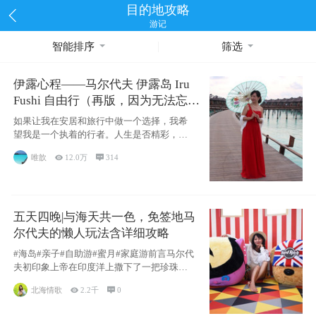
目的地攻略
游记
智能排序
筛选
伊露心程——马尔代夫 伊露岛 Iru
Fushi 自由行（再版，因为无法忘却
的留恋）
如果让我在安居和旅行中做一个选择，我希
望我是一个执着的行者。人生是否精彩，都
源于自己
唯歆

12.0万

314
五天四晚|与海天共一色，免签地马
尔代夫的懒人玩法含详细攻略
#海岛#亲子#自助游#蜜月#家庭游前言马尔代
夫初印象上帝在印度洋上撒下了一把珍珠，
这
北海情歌

2.2千

0