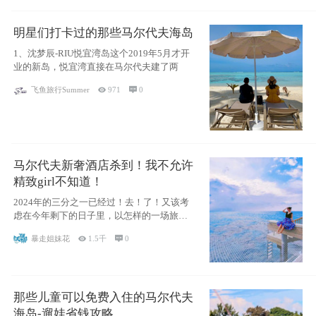
明星们打卡过的那些马尔代夫海岛
1、沈梦辰-RIU悦宜湾岛这个2019年5月才开
业的新岛，悦宜湾直接在马尔代夫建了两
飞鱼旅行Summer

971

0
马尔代夫新奢酒店杀到！我不允许
精致girl不知道！
2024年的三分之一已经过！去！了！又该考
虑在今年剩下的日子里，以怎样的一场旅行
犒劳
暴走姐妹花

1.5千

0
那些儿童可以免费入住的马尔代夫
海岛-遛娃省钱攻略