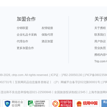
加盟合作
关于
分销联盟
友情链接
关于携程
企业礼品卡采购
保险代理
联系我们
代理合作
酒店加盟
用户协议
更多加盟合作
营业执照
携程内容
Trip.com
99-
2026
,
ctrip.com
. All rights reserved. |
ICP证：沪B2-20050130
|
沪ICP备0802358
02731号
丨
互联网药品信息服务资格证
丨
（沪）网械平台备字[2022]第00001号
|
沪网
违法和不良信息举报电话021-22500846
丨
全国旅游投诉热线12345
丨
上海市旅游网
网络社会
征信网