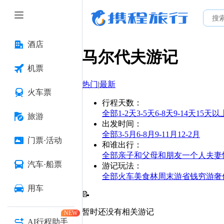
酒店
马尔代夫
游记
机票
热门
|
最新
火车票
行程天数
：
全部
1-2天
3-5天
6-8天
9-14天
15天以
旅游
出发时间
：
全部
3-5月
6-8月
9-11月
12-2月
门票·活动
和谁出行
：
全部
亲子
和父母
和朋友
一个人
夫妻
汽车·船票
游记玩法
：
全部
火车
美食林
周末游
省钱
穷游
奢
用车
📝
暂时还没有相关游记
NEW
AI行程助手