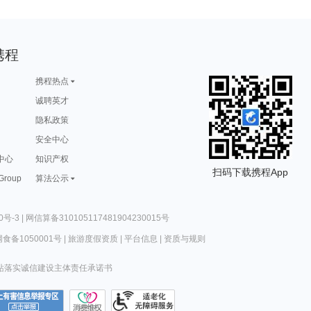
携程
携程热点
诚聘英才
隐私政策
安全中心
中心
知识产权
扫码下载携程App
 Group
算法公示
0号-3
|
网信算备310105117481904230015号
食备1050001号
|
旅游度假资质
|
平台信息
|
资质与规则
站落实诚信建设主体责任承诺书