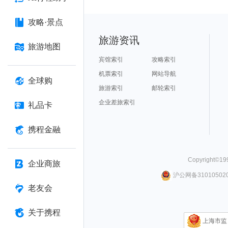
攻略·景点
旅游资讯
旅游地图
宾馆索引
攻略索引
机票索引
网站导航
全球购
旅游索引
邮轮索引
企业差旅索引
礼品卡
携程金融
Copyright©
19
企业商旅
沪公网备310105020
老友会
关于携程
上海市监