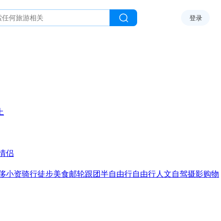
登录
上
情侣
侈
小资
骑行
徒步
美食
邮轮
跟团
半自由行
自由行
人文
自驾
摄影
购物