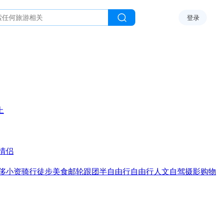
登录
上
情侣
侈
小资
骑行
徒步
美食
邮轮
跟团
半自由行
自由行
人文
自驾
摄影
购物