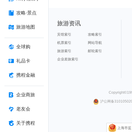
攻略·景点
旅游资讯
旅游地图
宾馆索引
攻略索引
机票索引
网站导航
全球购
旅游索引
邮轮索引
企业差旅索引
礼品卡
携程金融
Copyright©
19
企业商旅
沪公网备310105020
老友会
关于携程
上海市监