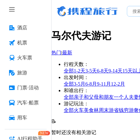
酒店
马尔代夫
游记
机票
热门
|
最新
火车票
行程天数
：
全部
1-2天
3-5天
6-8天
9-14天
15天以
旅游
出发时间
：
全部
3-5月
6-8月
9-11月
12-2月
门票·活动
和谁出行
：
全部
亲子
和父母
和朋友
一个人
夫妻
汽车·船票
游记玩法
：
全部
火车
美食林
周末游
省钱
穷游
奢
用车
📝
暂时还没有相关游记
NEW
AI行程助手