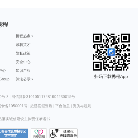
携程
携程热点
诚聘英才
隐私政策
安全中心
中心
知识产权
扫码下载携程App
 Group
算法公示
0号-3
|
网信算备310105117481904230015号
食备1050001号
|
旅游度假资质
|
平台信息
|
资质与规则
站落实诚信建设主体责任承诺书