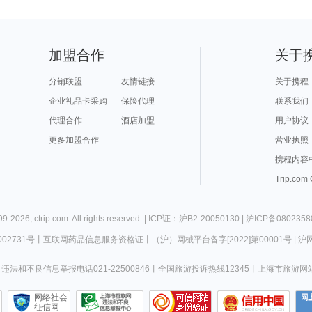
加盟合作
关于
分销联盟
友情链接
关于携程
企业礼品卡采购
保险代理
联系我们
代理合作
酒店加盟
用户协议
更多加盟合作
营业执照
携程内容
Trip.com
99-
2026
,
ctrip.com
. All rights reserved. |
ICP证：沪B2-20050130
|
沪ICP备0802358
02731号
丨
互联网药品信息服务资格证
丨
（沪）网械平台备字[2022]第00001号
|
沪网
违法和不良信息举报电话021-22500846
丨
全国旅游投诉热线12345
丨
上海市旅游网
网络社会
征信网