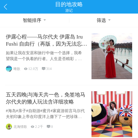
目的地攻略
游记
智能排序
筛选
伊露心程——马尔代夫 伊露岛 Iru
Fushi 自由行（再版，因为无法忘却
的留恋）
如果让我在安居和旅行中做一个选择，我希
望我是一个执着的行者。人生是否精彩，都
源于自己
唯歆

12.0万

314
五天四晚|与海天共一色，免签地马
尔代夫的懒人玩法含详细攻略
#海岛#亲子#自助游#蜜月#家庭游前言马尔代
夫初印象上帝在印度洋上撒下了一把珍珠，
这
北海情歌

2.2千

0