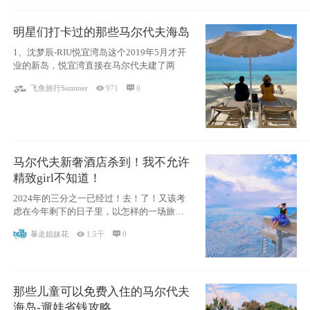
明星们打卡过的那些马尔代夫海岛
1、沈梦辰-RIU悦宜湾岛这个2019年5月才开
业的新岛，悦宜湾直接在马尔代夫建了两
飞鱼旅行Summer

971

0
马尔代夫新奢酒店杀到！我不允许
精致girl不知道！
2024年的三分之一已经过！去！了！又该考
虑在今年剩下的日子里，以怎样的一场旅行
犒劳
暴走姐妹花

1.5千

0
那些儿童可以免费入住的马尔代夫
海岛-遛娃省钱攻略