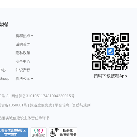
携程
携程热点
诚聘英才
隐私政策
安全中心
中心
知识产权
扫码下载携程App
 Group
算法公示
0号-3
|
网信算备310105117481904230015号
食备1050001号
|
旅游度假资质
|
平台信息
|
资质与规则
站落实诚信建设主体责任承诺书