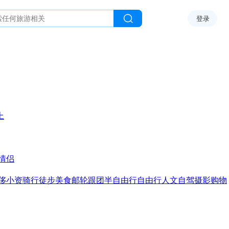
登录
上
情侣
侈
小资
骑行
徒步
美食
邮轮
跟团
半自由行
自由行
人文
自驾
摄影
购物