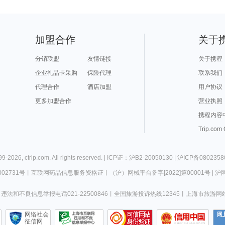
加盟合作
关于
分销联盟
友情链接
关于携程
企业礼品卡采购
保险代理
联系我们
代理合作
酒店加盟
用户协议
更多加盟合作
营业执照
携程内容
Trip.com
99-
2026
,
ctrip.com
. All rights reserved. |
ICP证：沪B2-20050130
|
沪ICP备0802358
02731号
丨
互联网药品信息服务资格证
丨
（沪）网械平台备字[2022]第00001号
|
沪网
违法和不良信息举报电话021-22500846
丨
全国旅游投诉热线12345
丨
上海市旅游网
网络社会
征信网