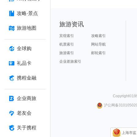
攻略·景点
旅游资讯
旅游地图
宾馆索引
攻略索引
机票索引
网站导航
全球购
旅游索引
邮轮索引
企业差旅索引
礼品卡
携程金融
Copyright©
19
企业商旅
沪公网备310105020
老友会
关于携程
上海市监