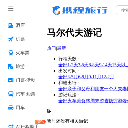
酒店
马尔代夫
游记
机票
热门
|
最新
火车票
行程天数
：
全部
1-2天
3-5天
6-8天
9-14天
15天以
旅游
出发时间
：
全部
3-5月
6-8月
9-11月
12-2月
门票·活动
和谁出行
：
全部
亲子
和父母
和朋友
一个人
夫妻
汽车·船票
游记玩法
：
全部
火车
美食林
周末游
省钱
穷游
奢
用车
📝
暂时还没有相关游记
NEW
AI行程助手