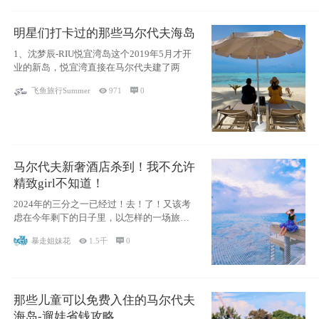
明星们打卡过的那些马尔代夫海岛
1、沈梦辰-RIU悦宜湾岛这个2019年5月才开
业的新岛，悦宜湾直接在马尔代夫建了两
飞鱼旅行Summer

971

0
马尔代夫新奢酒店杀到！我不允许
精致girl不知道！
2024年的三分之一已经过！去！了！又该考
虑在今年剩下的日子里，以怎样的一场旅行
犒劳
暴走姐妹花

1.5千

0
那些儿童可以免费入住的马尔代夫
海岛-遛娃省钱攻略