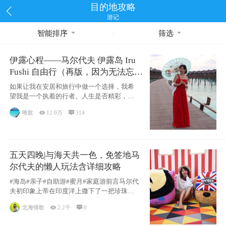
目的地攻略
游记
智能排序
筛选
伊露心程——马尔代夫 伊露岛 Iru
Fushi 自由行（再版，因为无法忘却
的留恋）
如果让我在安居和旅行中做一个选择，我希
望我是一个执着的行者。人生是否精彩，都
源于自己
唯歆

12.0万

314
五天四晚|与海天共一色，免签地马
尔代夫的懒人玩法含详细攻略
#海岛#亲子#自助游#蜜月#家庭游前言马尔代
夫初印象上帝在印度洋上撒下了一把珍珠，
这
北海情歌

2.2千

0