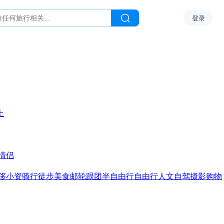
登录
上
情侣
侈
小资
骑行
徒步
美食
邮轮
跟团
半自由行
自由行
人文
自驾
摄影
购物