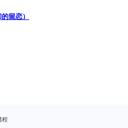
忘却的留恋）
携程