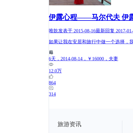
伊露心程——马尔代夫 伊露岛
唯歆
发表于
2015-08-16
最新回复
2017-01
如果让我在安居和旅行中做一个选择，
6
天
，2014-08-14
，￥16000
，夫妻
12.0万
864
314
旅游资讯