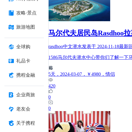
攻略·景点
旅游地图
马尔代夫居民岛Rasdho
rasdhoo中文潜水
发表于
2024-11-18
最新
全球购
1586马尔代夫潜水中心带你们了解一下马
礼品卡
5
天
，2024-03-07
，￥4980
，情侣
携程金融
420
企业商旅
0
0
老友会
关于携程