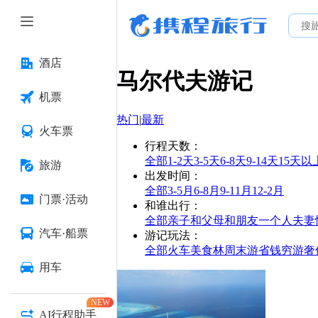
酒店
马尔代夫
游记
机票
热门
|
最新
火车票
行程天数
：
全部
1-2天
3-5天
6-8天
9-14天
15天以
旅游
出发时间
：
全部
3-5月
6-8月
9-11月
12-2月
门票·活动
和谁出行
：
全部
亲子
和父母
和朋友
一个人
夫妻
汽车·船票
游记玩法
：
全部
火车
美食林
周末游
省钱
穷游
奢
用车
NEW
AI行程助手