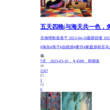
五天四晚|与海天共一色，
北海情歌
发表于
2023-04-10
最新回复
202
#海岛#亲子#自助游#蜜月#家庭游前
5
天
，2023-03-16
，￥4500
，和朋友
2167
1
0