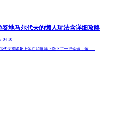
免签地马尔代夫的懒人玩法含详细攻略
3-04-10
言马尔代夫初印象上帝在印度洋上撒下了一把珍珠，这
......