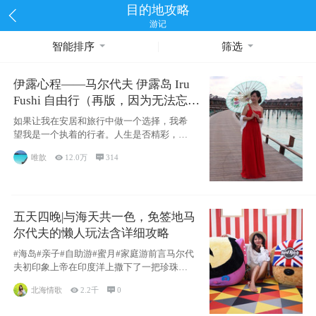
目的地攻略
游记
智能排序
筛选
伊露心程——马尔代夫 伊露岛 Iru
Fushi 自由行（再版，因为无法忘却
的留恋）
如果让我在安居和旅行中做一个选择，我希
望我是一个执着的行者。人生是否精彩，都
源于自己
唯歆

12.0万

314
五天四晚|与海天共一色，免签地马
尔代夫的懒人玩法含详细攻略
#海岛#亲子#自助游#蜜月#家庭游前言马尔代
夫初印象上帝在印度洋上撒下了一把珍珠，
这
北海情歌

2.2千

0