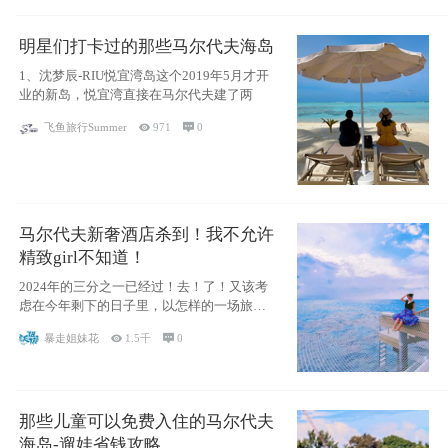
明星们打卡过的那些马尔代夫海岛
1、沈梦辰-RIU悦宜湾岛这个2019年5月才开
业的新岛，悦宜湾直接在马尔代夫建了两
飞鱼旅行Summer

971

0
马尔代夫新奢酒店杀到！我不允许
精致girl不知道！
2024年的三分之一已经过！去！了！又该考
虑在今年剩下的日子里，以怎样的一场旅行
犒劳
暴走姐妹花

1.5千

0
那些儿童可以免费入住的马尔代夫
海岛-遛娃省钱攻略