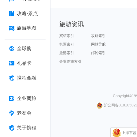
攻略·景点
旅游资讯
旅游地图
宾馆索引
攻略索引
机票索引
网站导航
全球购
旅游索引
邮轮索引
企业差旅索引
礼品卡
携程金融
Copyright©
19
企业商旅
沪公网备310105020
老友会
关于携程
上海市监