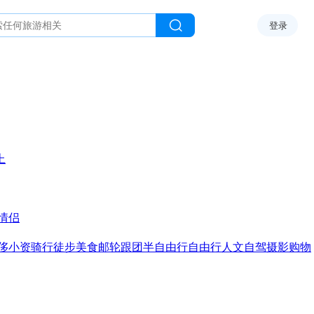
登录
上
情侣
侈
小资
骑行
徒步
美食
邮轮
跟团
半自由行
自由行
人文
自驾
摄影
购物