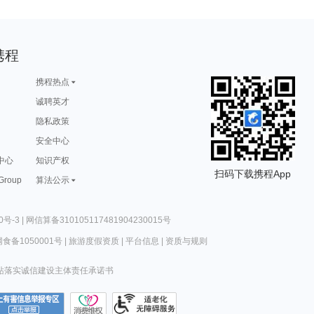
携程
携程热点
诚聘英才
隐私政策
安全中心
中心
知识产权
扫码下载携程App
 Group
算法公示
0号-3
|
网信算备310105117481904230015号
食备1050001号
|
旅游度假资质
|
平台信息
|
资质与规则
站落实诚信建设主体责任承诺书