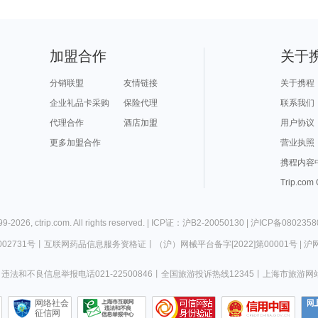
加盟合作
关于
分销联盟
友情链接
关于携程
企业礼品卡采购
保险代理
联系我们
代理合作
酒店加盟
用户协议
更多加盟合作
营业执照
携程内容
Trip.com
99-
2026
,
ctrip.com
. All rights reserved. |
ICP证：沪B2-20050130
|
沪ICP备0802358
02731号
丨
互联网药品信息服务资格证
丨
（沪）网械平台备字[2022]第00001号
|
沪网
违法和不良信息举报电话021-22500846
丨
全国旅游投诉热线12345
丨
上海市旅游网
网络社会
征信网