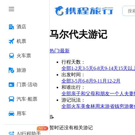
酒店
马尔代夫
游记
机票
热门
|
最新
火车票
行程天数
：
全部
1-2天
3-5天
6-8天
9-14天
15天以
旅游
出发时间
：
全部
3-5月
6-8月
9-11月
12-2月
门票·活动
和谁出行
：
全部
亲子
和父母
和朋友
一个人
夫妻
汽车·船票
游记玩法
：
全部
火车
美食林
周末游
省钱
穷游
奢
用车
📝
暂时还没有相关游记
NEW
AI行程助手