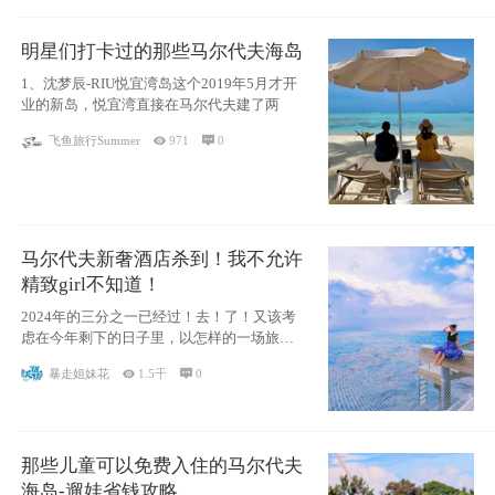
明星们打卡过的那些马尔代夫海岛
1、沈梦辰-RIU悦宜湾岛这个2019年5月才开
业的新岛，悦宜湾直接在马尔代夫建了两
飞鱼旅行Summer

971

0
马尔代夫新奢酒店杀到！我不允许
精致girl不知道！
2024年的三分之一已经过！去！了！又该考
虑在今年剩下的日子里，以怎样的一场旅行
犒劳
暴走姐妹花

1.5千

0
那些儿童可以免费入住的马尔代夫
海岛-遛娃省钱攻略