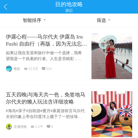
目的地攻略
游记
智能排序
筛选
伊露心程——马尔代夫 伊露岛 Iru
Fushi 自由行（再版，因为无法忘却
的留恋）
如果让我在安居和旅行中做一个选择，我希
望我是一个执着的行者。人生是否精彩，都
源于自己
唯歆

12.0万

314
五天四晚|与海天共一色，免签地马
尔代夫的懒人玩法含详细攻略
#海岛#亲子#自助游#蜜月#家庭游前言马尔代
夫初印象上帝在印度洋上撒下了一把珍珠，
这
北海情歌

2.2千

0