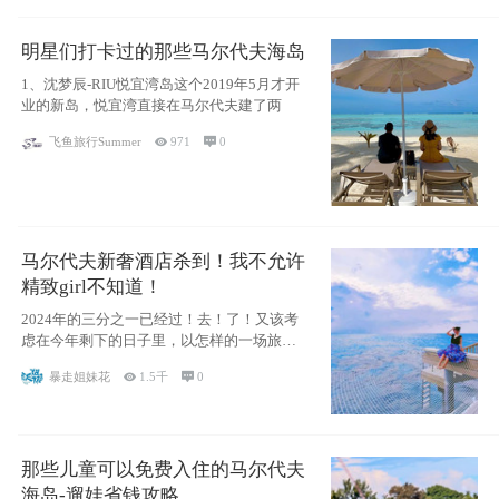
明星们打卡过的那些马尔代夫海岛
1、沈梦辰-RIU悦宜湾岛这个2019年5月才开
业的新岛，悦宜湾直接在马尔代夫建了两
飞鱼旅行Summer

971

0
马尔代夫新奢酒店杀到！我不允许
精致girl不知道！
2024年的三分之一已经过！去！了！又该考
虑在今年剩下的日子里，以怎样的一场旅行
犒劳
暴走姐妹花

1.5千

0
那些儿童可以免费入住的马尔代夫
海岛-遛娃省钱攻略