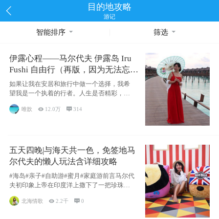
目的地攻略
游记
智能排序
筛选
伊露心程——马尔代夫 伊露岛 Iru
Fushi 自由行（再版，因为无法忘却
的留恋）
如果让我在安居和旅行中做一个选择，我希
望我是一个执着的行者。人生是否精彩，都
源于自己
唯歆

12.0万

314
五天四晚|与海天共一色，免签地马
尔代夫的懒人玩法含详细攻略
#海岛#亲子#自助游#蜜月#家庭游前言马尔代
夫初印象上帝在印度洋上撒下了一把珍珠，
这
北海情歌

2.2千

0