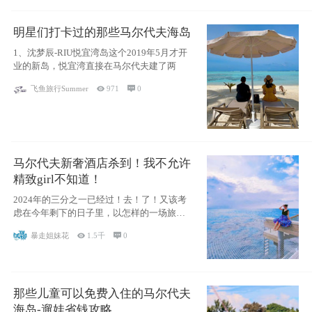
明星们打卡过的那些马尔代夫海岛
1、沈梦辰-RIU悦宜湾岛这个2019年5月才开
业的新岛，悦宜湾直接在马尔代夫建了两
飞鱼旅行Summer

971

0
马尔代夫新奢酒店杀到！我不允许
精致girl不知道！
2024年的三分之一已经过！去！了！又该考
虑在今年剩下的日子里，以怎样的一场旅行
犒劳
暴走姐妹花

1.5千

0
那些儿童可以免费入住的马尔代夫
海岛-遛娃省钱攻略