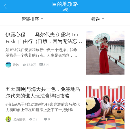
目的地攻略
游记
智能排序
筛选
伊露心程——马尔代夫 伊露岛 Iru
Fushi 自由行（再版，因为无法忘却
的留恋）
如果让我在安居和旅行中做一个选择，我希
望我是一个执着的行者。人生是否精彩，都
源于自己
唯歆

12.0万

314
五天四晚|与海天共一色，免签地马
尔代夫的懒人玩法含详细攻略
#海岛#亲子#自助游#蜜月#家庭游前言马尔代
夫初印象上帝在印度洋上撒下了一把珍珠，
这
北海情歌

2.2千

0