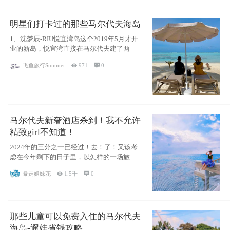
明星们打卡过的那些马尔代夫海岛
1、沈梦辰-RIU悦宜湾岛这个2019年5月才开
业的新岛，悦宜湾直接在马尔代夫建了两
飞鱼旅行Summer

971

0
马尔代夫新奢酒店杀到！我不允许
精致girl不知道！
2024年的三分之一已经过！去！了！又该考
虑在今年剩下的日子里，以怎样的一场旅行
犒劳
暴走姐妹花

1.5千

0
那些儿童可以免费入住的马尔代夫
海岛-遛娃省钱攻略