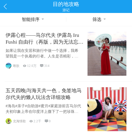
目的地攻略
游记
智能排序
筛选
伊露心程——马尔代夫 伊露岛 Iru
Fushi 自由行（再版，因为无法忘却
的留恋）
如果让我在安居和旅行中做一个选择，我希
望我是一个执着的行者。人生是否精彩，都
源于自己
唯歆

12.0万

314
五天四晚|与海天共一色，免签地马
尔代夫的懒人玩法含详细攻略
#海岛#亲子#自助游#蜜月#家庭游前言马尔代
夫初印象上帝在印度洋上撒下了一把珍珠，
这
北海情歌

2.2千

0