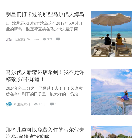
明星们打卡过的那些马尔代夫海岛
1、沈梦辰-RIU悦宜湾岛这个2019年5月才开
业的新岛，悦宜湾直接在马尔代夫建了两
飞鱼旅行Summer

971

0
马尔代夫新奢酒店杀到！我不允许
精致girl不知道！
2024年的三分之一已经过！去！了！又该考
虑在今年剩下的日子里，以怎样的一场旅行
犒劳
暴走姐妹花

1.5千

0
那些儿童可以免费入住的马尔代夫
海岛-遛娃省钱攻略