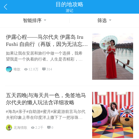
目的地攻略
游记
智能排序
筛选
伊露心程——马尔代夫 伊露岛 Iru
Fushi 自由行（再版，因为无法忘却
的留恋）
如果让我在安居和旅行中做一个选择，我希
望我是一个执着的行者。人生是否精彩，都
源于自己
唯歆

12.0万

314
五天四晚|与海天共一色，免签地马
尔代夫的懒人玩法含详细攻略
#海岛#亲子#自助游#蜜月#家庭游前言马尔代
夫初印象上帝在印度洋上撒下了一把珍珠，
这
北海情歌

2.2千

0