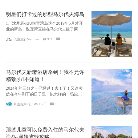
明星们打卡过的那些马尔代夫海岛
1、沈梦辰-RIU悦宜湾岛这个2019年5月才开
业的新岛，悦宜湾直接在马尔代夫建了两
飞鱼旅行Summer

971

0
马尔代夫新奢酒店杀到！我不允许
精致girl不知道！
2024年的三分之一已经过！去！了！又该考
虑在今年剩下的日子里，以怎样的一场旅行
犒劳
暴走姐妹花

1.5千

0
那些儿童可以免费入住的马尔代夫
海岛-遛娃省钱攻略