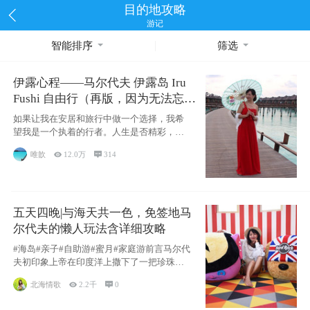
目的地攻略
游记
智能排序
筛选
伊露心程——马尔代夫 伊露岛 Iru
Fushi 自由行（再版，因为无法忘却
的留恋）
如果让我在安居和旅行中做一个选择，我希
望我是一个执着的行者。人生是否精彩，都
源于自己
唯歆

12.0万

314
五天四晚|与海天共一色，免签地马
尔代夫的懒人玩法含详细攻略
#海岛#亲子#自助游#蜜月#家庭游前言马尔代
夫初印象上帝在印度洋上撒下了一把珍珠，
这
北海情歌

2.2千

0