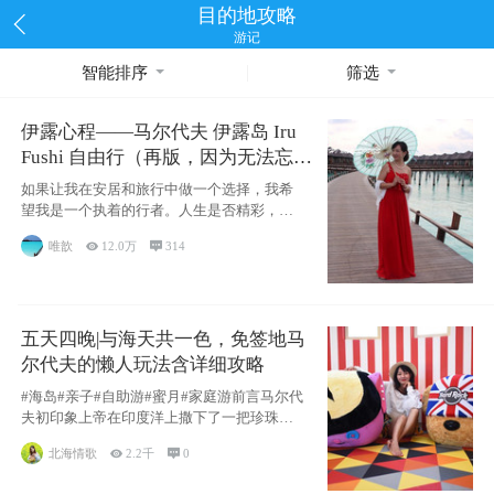
目的地攻略
游记
智能排序
筛选
伊露心程——马尔代夫 伊露岛 Iru
Fushi 自由行（再版，因为无法忘却
的留恋）
如果让我在安居和旅行中做一个选择，我希
望我是一个执着的行者。人生是否精彩，都
源于自己
唯歆

12.0万

314
五天四晚|与海天共一色，免签地马
尔代夫的懒人玩法含详细攻略
#海岛#亲子#自助游#蜜月#家庭游前言马尔代
夫初印象上帝在印度洋上撒下了一把珍珠，
这
北海情歌

2.2千

0