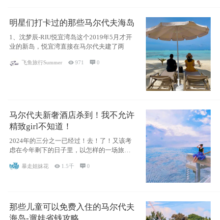
明星们打卡过的那些马尔代夫海岛
1、沈梦辰-RIU悦宜湾岛这个2019年5月才开
业的新岛，悦宜湾直接在马尔代夫建了两
飞鱼旅行Summer

971

0
马尔代夫新奢酒店杀到！我不允许
精致girl不知道！
2024年的三分之一已经过！去！了！又该考
虑在今年剩下的日子里，以怎样的一场旅行
犒劳
暴走姐妹花

1.5千

0
那些儿童可以免费入住的马尔代夫
海岛-遛娃省钱攻略