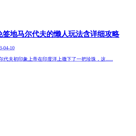
免签地马尔代夫的懒人玩法含详细攻略
3-04-10
言马尔代夫初印象上帝在印度洋上撒下了一把珍珠，这
......