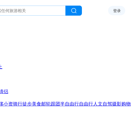
登录
上
情侣
侈
小资
骑行
徒步
美食
邮轮
跟团
半自由行
自由行
人文
自驾
摄影
购物