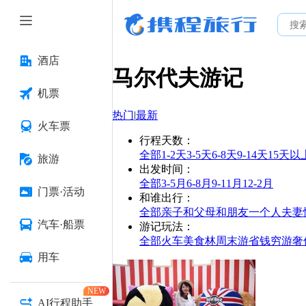
酒店
马尔代夫
游记
机票
热门
|
最新
火车票
行程天数
：
全部
1-2天
3-5天
6-8天
9-14天
15天以
旅游
出发时间
：
全部
3-5月
6-8月
9-11月
12-2月
门票·活动
和谁出行
：
全部
亲子
和父母
和朋友
一个人
夫妻
汽车·船票
游记玩法
：
全部
火车
美食林
周末游
省钱
穷游
奢
用车
NEW
AI行程助手