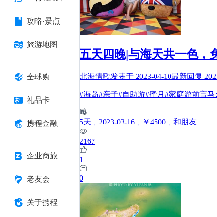
攻略·景点
旅游地图
五天四晚|与海天共一色，
北海情歌
发表于
2023-04-10
最新回复
202
全球购
#海岛#亲子#自助游#蜜月#家庭游前
礼品卡
5
天
，2023-03-16
，￥4500
，和朋友
携程金融
2167
企业商旅
1
0
老友会
关于携程