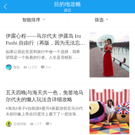
目的地攻略
游记
智能排序
筛选
伊露心程——马尔代夫 伊露岛 Iru
Fushi 自由行（再版，因为无法忘却
的留恋）
如果让我在安居和旅行中做一个选择，我希
望我是一个执着的行者。人生是否精彩，都
源于自己
唯歆

12.0万

314
五天四晚|与海天共一色，免签地马
尔代夫的懒人玩法含详细攻略
#海岛#亲子#自助游#蜜月#家庭游前言马尔代
夫初印象上帝在印度洋上撒下了一把珍珠，
这
北海情歌

2.2千

0