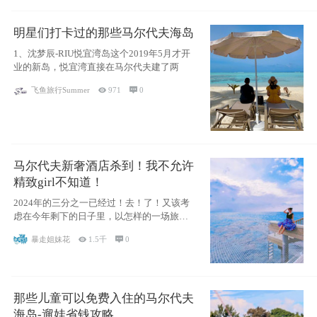
明星们打卡过的那些马尔代夫海岛
1、沈梦辰-RIU悦宜湾岛这个2019年5月才开
业的新岛，悦宜湾直接在马尔代夫建了两
飞鱼旅行Summer

971

0
马尔代夫新奢酒店杀到！我不允许
精致girl不知道！
2024年的三分之一已经过！去！了！又该考
虑在今年剩下的日子里，以怎样的一场旅行
犒劳
暴走姐妹花

1.5千

0
那些儿童可以免费入住的马尔代夫
海岛-遛娃省钱攻略