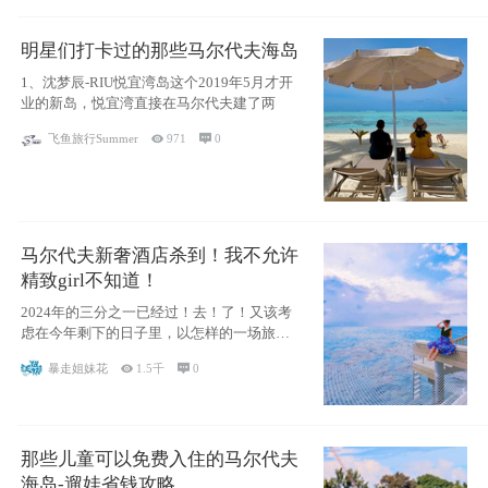
明星们打卡过的那些马尔代夫海岛
1、沈梦辰-RIU悦宜湾岛这个2019年5月才开
业的新岛，悦宜湾直接在马尔代夫建了两
飞鱼旅行Summer

971

0
马尔代夫新奢酒店杀到！我不允许
精致girl不知道！
2024年的三分之一已经过！去！了！又该考
虑在今年剩下的日子里，以怎样的一场旅行
犒劳
暴走姐妹花

1.5千

0
那些儿童可以免费入住的马尔代夫
海岛-遛娃省钱攻略