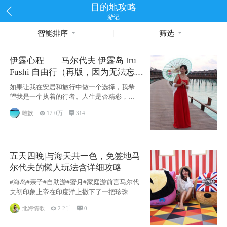
目的地攻略
游记
智能排序
筛选
伊露心程——马尔代夫 伊露岛 Iru
Fushi 自由行（再版，因为无法忘却
的留恋）
如果让我在安居和旅行中做一个选择，我希
望我是一个执着的行者。人生是否精彩，都
源于自己
唯歆

12.0万

314
五天四晚|与海天共一色，免签地马
尔代夫的懒人玩法含详细攻略
#海岛#亲子#自助游#蜜月#家庭游前言马尔代
夫初印象上帝在印度洋上撒下了一把珍珠，
这
北海情歌

2.2千

0