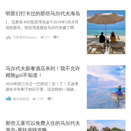
明星们打卡过的那些马尔代夫海岛
1、沈梦辰-RIU悦宜湾岛这个2019年5月才开
业的新岛，悦宜湾直接在马尔代夫建了两
飞鱼旅行Summer

971

0
马尔代夫新奢酒店杀到！我不允许
精致girl不知道！
2024年的三分之一已经过！去！了！又该考
虑在今年剩下的日子里，以怎样的一场旅行
犒劳
暴走姐妹花

1.5千

0
那些儿童可以免费入住的马尔代夫
海岛-遛娃省钱攻略