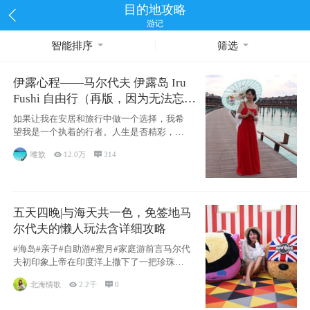
目的地攻略
游记
智能排序
筛选
伊露心程——马尔代夫 伊露岛 Iru
Fushi 自由行（再版，因为无法忘却
的留恋）
如果让我在安居和旅行中做一个选择，我希
望我是一个执着的行者。人生是否精彩，都
源于自己
唯歆

12.0万

314
五天四晚|与海天共一色，免签地马
尔代夫的懒人玩法含详细攻略
#海岛#亲子#自助游#蜜月#家庭游前言马尔代
夫初印象上帝在印度洋上撒下了一把珍珠，
这
北海情歌

2.2千

0