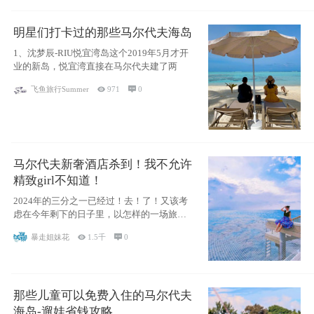
明星们打卡过的那些马尔代夫海岛
1、沈梦辰-RIU悦宜湾岛这个2019年5月才开
业的新岛，悦宜湾直接在马尔代夫建了两
飞鱼旅行Summer

971

0
马尔代夫新奢酒店杀到！我不允许
精致girl不知道！
2024年的三分之一已经过！去！了！又该考
虑在今年剩下的日子里，以怎样的一场旅行
犒劳
暴走姐妹花

1.5千

0
那些儿童可以免费入住的马尔代夫
海岛-遛娃省钱攻略