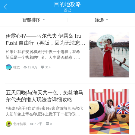
目的地攻略
游记
智能排序
筛选
伊露心程——马尔代夫 伊露岛 Iru
Fushi 自由行（再版，因为无法忘却
的留恋）
如果让我在安居和旅行中做一个选择，我希
望我是一个执着的行者。人生是否精彩，都
源于自己
唯歆

12.0万

314
五天四晚|与海天共一色，免签地马
尔代夫的懒人玩法含详细攻略
#海岛#亲子#自助游#蜜月#家庭游前言马尔代
夫初印象上帝在印度洋上撒下了一把珍珠，
这
北海情歌

2.2千

0