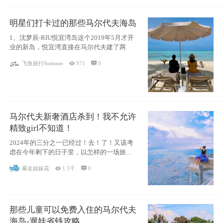
明星们打卡过的那些马尔代夫海岛
1、沈梦辰-RIU悦宜湾岛这个2019年5月才开
业的新岛，悦宜湾直接在马尔代夫建了两
飞鱼旅行Summer

971

0
马尔代夫新奢酒店杀到！我不允许
精致girl不知道！
2024年的三分之一已经过！去！了！又该考
虑在今年剩下的日子里，以怎样的一场旅行
犒劳
暴走姐妹花

1.5千

0
那些儿童可以免费入住的马尔代夫
海岛-遛娃省钱攻略