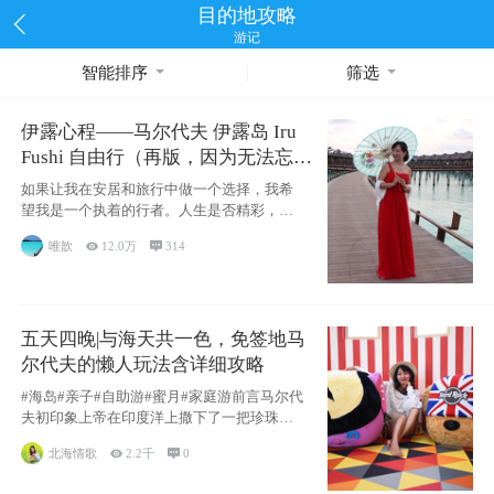
目的地攻略
游记
智能排序
筛选
伊露心程——马尔代夫 伊露岛 Iru
Fushi 自由行（再版，因为无法忘却
的留恋）
如果让我在安居和旅行中做一个选择，我希
望我是一个执着的行者。人生是否精彩，都
源于自己
唯歆

12.0万

314
五天四晚|与海天共一色，免签地马
尔代夫的懒人玩法含详细攻略
#海岛#亲子#自助游#蜜月#家庭游前言马尔代
夫初印象上帝在印度洋上撒下了一把珍珠，
这
北海情歌

2.2千

0