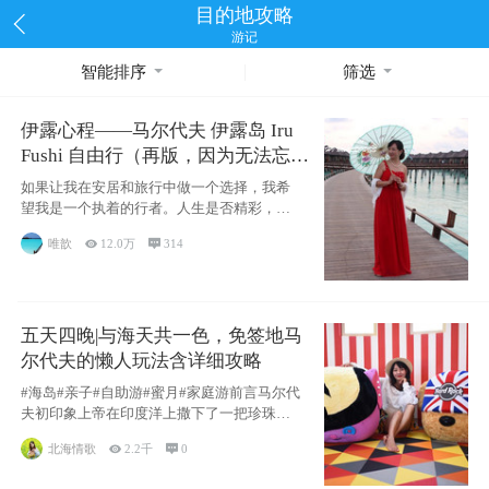
目的地攻略
游记
智能排序
筛选
伊露心程——马尔代夫 伊露岛 Iru
Fushi 自由行（再版，因为无法忘却
的留恋）
如果让我在安居和旅行中做一个选择，我希
望我是一个执着的行者。人生是否精彩，都
源于自己
唯歆

12.0万

314
五天四晚|与海天共一色，免签地马
尔代夫的懒人玩法含详细攻略
#海岛#亲子#自助游#蜜月#家庭游前言马尔代
夫初印象上帝在印度洋上撒下了一把珍珠，
这
北海情歌

2.2千

0