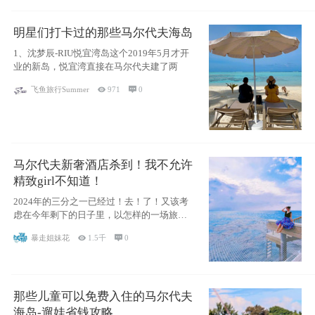
明星们打卡过的那些马尔代夫海岛
1、沈梦辰-RIU悦宜湾岛这个2019年5月才开
业的新岛，悦宜湾直接在马尔代夫建了两
飞鱼旅行Summer

971

0
马尔代夫新奢酒店杀到！我不允许
精致girl不知道！
2024年的三分之一已经过！去！了！又该考
虑在今年剩下的日子里，以怎样的一场旅行
犒劳
暴走姐妹花

1.5千

0
那些儿童可以免费入住的马尔代夫
海岛-遛娃省钱攻略