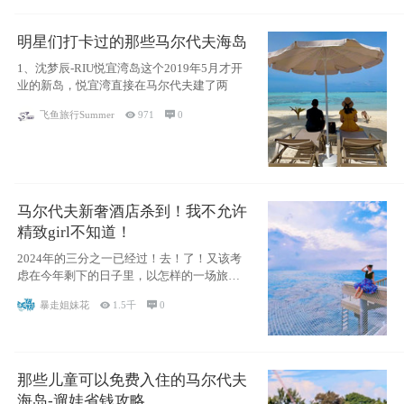
明星们打卡过的那些马尔代夫海岛
1、沈梦辰-RIU悦宜湾岛这个2019年5月才开
业的新岛，悦宜湾直接在马尔代夫建了两
飞鱼旅行Summer

971

0
马尔代夫新奢酒店杀到！我不允许
精致girl不知道！
2024年的三分之一已经过！去！了！又该考
虑在今年剩下的日子里，以怎样的一场旅行
犒劳
暴走姐妹花

1.5千

0
那些儿童可以免费入住的马尔代夫
海岛-遛娃省钱攻略