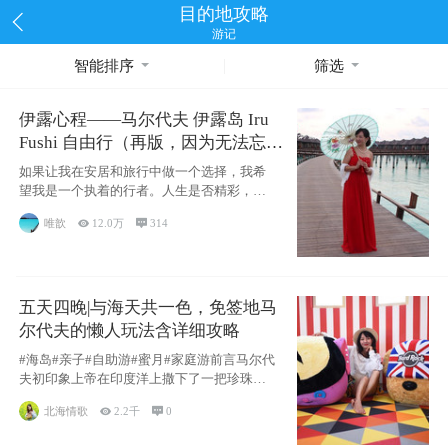
目的地攻略
游记
智能排序
筛选
伊露心程——马尔代夫 伊露岛 Iru
Fushi 自由行（再版，因为无法忘却
的留恋）
如果让我在安居和旅行中做一个选择，我希
望我是一个执着的行者。人生是否精彩，都
源于自己
唯歆

12.0万

314
五天四晚|与海天共一色，免签地马
尔代夫的懒人玩法含详细攻略
#海岛#亲子#自助游#蜜月#家庭游前言马尔代
夫初印象上帝在印度洋上撒下了一把珍珠，
这
北海情歌

2.2千

0