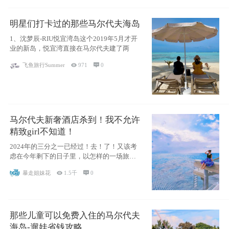
明星们打卡过的那些马尔代夫海岛
1、沈梦辰-RIU悦宜湾岛这个2019年5月才开
业的新岛，悦宜湾直接在马尔代夫建了两
飞鱼旅行Summer

971

0
马尔代夫新奢酒店杀到！我不允许
精致girl不知道！
2024年的三分之一已经过！去！了！又该考
虑在今年剩下的日子里，以怎样的一场旅行
犒劳
暴走姐妹花

1.5千

0
那些儿童可以免费入住的马尔代夫
海岛-遛娃省钱攻略