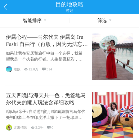
目的地攻略
游记
智能排序
筛选
伊露心程——马尔代夫 伊露岛 Iru
Fushi 自由行（再版，因为无法忘却
的留恋）
如果让我在安居和旅行中做一个选择，我希
望我是一个执着的行者。人生是否精彩，都
源于自己
唯歆

12.0万

314
五天四晚|与海天共一色，免签地马
尔代夫的懒人玩法含详细攻略
#海岛#亲子#自助游#蜜月#家庭游前言马尔代
夫初印象上帝在印度洋上撒下了一把珍珠，
这
北海情歌

2.2千

0