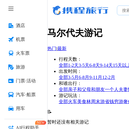
酒店
马尔代夫
游记
机票
热门
|
最新
火车票
行程天数
：
全部
1-2天
3-5天
6-8天
9-14天
15天以
旅游
出发时间
：
全部
3-5月
6-8月
9-11月
12-2月
门票·活动
和谁出行
：
全部
亲子
和父母
和朋友
一个人
夫妻
汽车·船票
游记玩法
：
全部
火车
美食林
周末游
省钱
穷游
奢
用车
📝
暂时还没有相关游记
NEW
AI行程助手