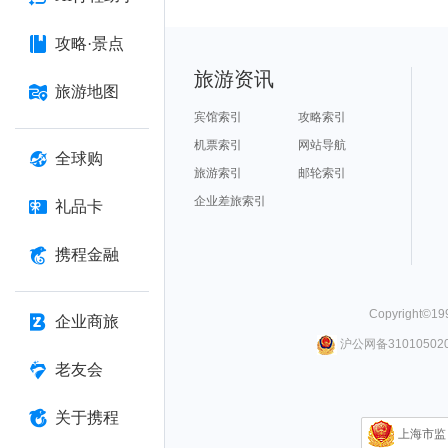
攻略·景点
旅游资讯
旅游地图
宾馆索引
攻略索引
机票索引
网站导航
全球购
旅游索引
邮轮索引
企业差旅索引
礼品卡
携程金融
Copyright©
19
企业商旅
沪公网备310105020
老友会
关于携程
上海市监