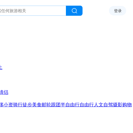
登录
上
情侣
侈
小资
骑行
徒步
美食
邮轮
跟团
半自由行
自由行
人文
自驾
摄影
购物