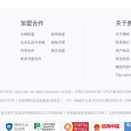
加盟合作
关于
分销联盟
友情链接
关于携程
企业礼品卡采购
保险代理
联系我们
代理合作
酒店加盟
用户协议
更多加盟合作
营业执照
携程内容
Trip.com
99-
2026
,
ctrip.com
. All rights reserved. |
ICP证：沪B2-20050130
|
沪ICP备0802358
02731号
丨
互联网药品信息服务资格证
丨
（沪）网械平台备字[2022]第00001号
|
沪网
违法和不良信息举报电话021-22500846
丨
全国旅游投诉热线12345
丨
上海市旅游网
网络社会
征信网