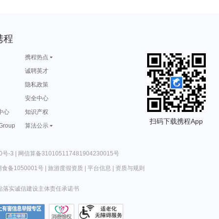
携程
携程热点
诚聘英才
隐私政策
安全中心
中心
知识产权
扫码下载携程App
 Group
算法公示
0号-3
|
网信算备310105117481904230015号
食备1050001号
|
旅游度假资质
|
平台信息
|
资质与规则
站落实诚信建设主体责任承诺书