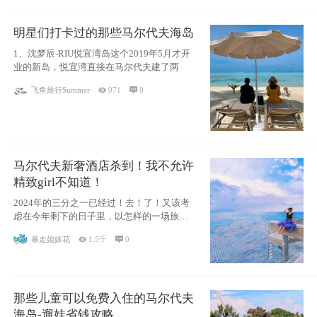
明星们打卡过的那些马尔代夫海岛
1、沈梦辰-RIU悦宜湾岛这个2019年5月才开
业的新岛，悦宜湾直接在马尔代夫建了两
飞鱼旅行Summer

971

0
马尔代夫新奢酒店杀到！我不允许
精致girl不知道！
2024年的三分之一已经过！去！了！又该考
虑在今年剩下的日子里，以怎样的一场旅行
犒劳
暴走姐妹花

1.5千

0
那些儿童可以免费入住的马尔代夫
海岛-遛娃省钱攻略