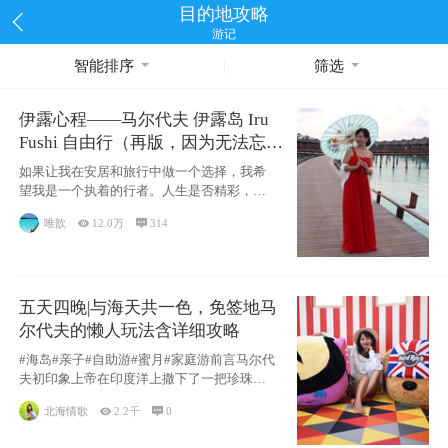
目的地攻略
游记
智能排序
筛选
伊露心程——马尔代夫 伊露岛 Iru
Fushi 自由行（再版，因为无法忘却
的留恋）
如果让我在安居和旅行中做一个选择，我希
望我是一个执着的行者。人生是否精彩，都
源于自己
唯歆

12.0万

314
五天四晚|与海天共一色，免签地马
尔代夫的懒人玩法含详细攻略
#海岛#亲子#自助游#蜜月#家庭游前言马尔代
夫初印象上帝在印度洋上撒下了一把珍珠，
这
北海情歌

2.2千

0