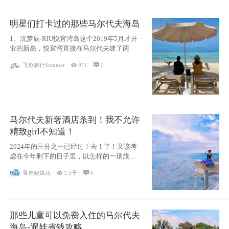
明星们打卡过的那些马尔代夫海岛
1、沈梦辰-RIU悦宜湾岛这个2019年5月才开
业的新岛，悦宜湾直接在马尔代夫建了两
飞鱼旅行Summer

971

0
马尔代夫新奢酒店杀到！我不允许
精致girl不知道！
2024年的三分之一已经过！去！了！又该考
虑在今年剩下的日子里，以怎样的一场旅行
犒劳
暴走姐妹花

1.5千

0
那些儿童可以免费入住的马尔代夫
海岛-遛娃省钱攻略