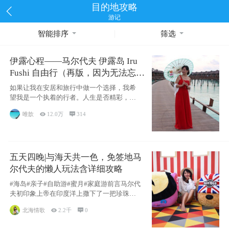
目的地攻略
游记
智能排序
筛选
伊露心程——马尔代夫 伊露岛 Iru
Fushi 自由行（再版，因为无法忘却
的留恋）
如果让我在安居和旅行中做一个选择，我希
望我是一个执着的行者。人生是否精彩，都
源于自己
唯歆

12.0万

314
五天四晚|与海天共一色，免签地马
尔代夫的懒人玩法含详细攻略
#海岛#亲子#自助游#蜜月#家庭游前言马尔代
夫初印象上帝在印度洋上撒下了一把珍珠，
这
北海情歌

2.2千

0