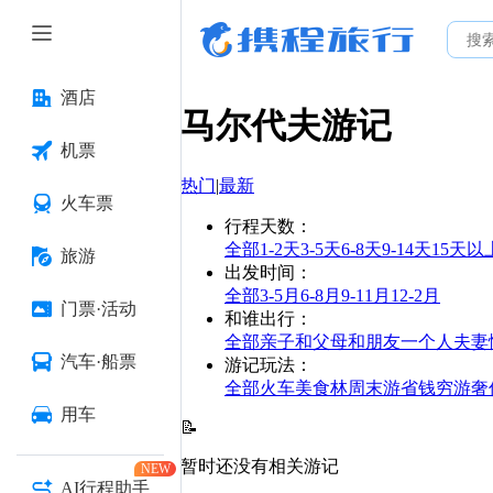
酒店
马尔代夫
游记
机票
热门
|
最新
火车票
行程天数
：
全部
1-2天
3-5天
6-8天
9-14天
15天以
旅游
出发时间
：
全部
3-5月
6-8月
9-11月
12-2月
门票·活动
和谁出行
：
全部
亲子
和父母
和朋友
一个人
夫妻
汽车·船票
游记玩法
：
全部
火车
美食林
周末游
省钱
穷游
奢
用车
📝
暂时还没有相关游记
NEW
AI行程助手