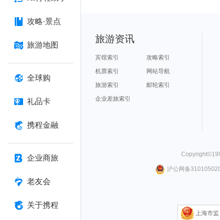
攻略·景点
旅游资讯
旅游地图
宾馆索引
攻略索引
机票索引
网站导航
全球购
旅游索引
邮轮索引
企业差旅索引
礼品卡
携程金融
Copyright©
19
企业商旅
沪公网备310105020
老友会
关于携程
上海市监