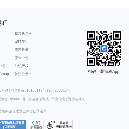
携程
携程热点
诚聘英才
隐私政策
安全中心
中心
知识产权
扫码下载携程App
 Group
算法公示
0号-3
|
网信算备310105117481904230015号
食备1050001号
|
旅游度假资质
|
平台信息
|
资质与规则
站落实诚信建设主体责任承诺书