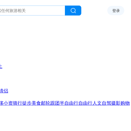
登录
上
情侣
侈
小资
骑行
徒步
美食
邮轮
跟团
半自由行
自由行
人文
自驾
摄影
购物