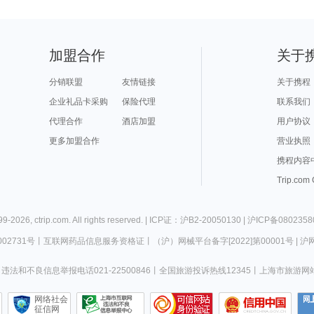
加盟合作
关于
分销联盟
友情链接
关于携程
企业礼品卡采购
保险代理
联系我们
代理合作
酒店加盟
用户协议
更多加盟合作
营业执照
携程内容
Trip.com
99-
2026
,
ctrip.com
. All rights reserved. |
ICP证：沪B2-20050130
|
沪ICP备0802358
02731号
丨
互联网药品信息服务资格证
丨
（沪）网械平台备字[2022]第00001号
|
沪网
违法和不良信息举报电话021-22500846
丨
全国旅游投诉热线12345
丨
上海市旅游网
网络社会
征信网