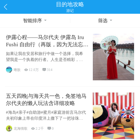
目的地攻略
游记
智能排序
筛选
伊露心程——马尔代夫 伊露岛 Iru
Fushi 自由行（再版，因为无法忘却
的留恋）
如果让我在安居和旅行中做一个选择，我希
望我是一个执着的行者。人生是否精彩，都
源于自己
唯歆

12.0万

314
五天四晚|与海天共一色，免签地马
尔代夫的懒人玩法含详细攻略
#海岛#亲子#自助游#蜜月#家庭游前言马尔代
夫初印象上帝在印度洋上撒下了一把珍珠，
这
北海情歌

2.2千

0