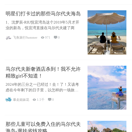
明星们打卡过的那些马尔代夫海岛
1、沈梦辰-RIU悦宜湾岛这个2019年5月才开
业的新岛，悦宜湾直接在马尔代夫建了两
飞鱼旅行Summer

971

0
马尔代夫新奢酒店杀到！我不允许
精致girl不知道！
2024年的三分之一已经过！去！了！又该考
虑在今年剩下的日子里，以怎样的一场旅行
犒劳
暴走姐妹花

1.5千

0
那些儿童可以免费入住的马尔代夫
海岛-遛娃省钱攻略