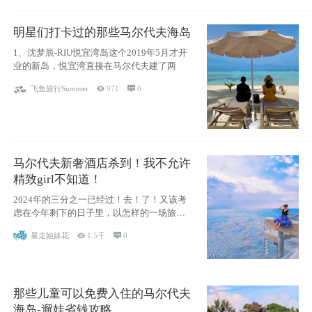
明星们打卡过的那些马尔代夫海岛
1、沈梦辰-RIU悦宜湾岛这个2019年5月才开
业的新岛，悦宜湾直接在马尔代夫建了两
飞鱼旅行Summer

971

0
马尔代夫新奢酒店杀到！我不允许
精致girl不知道！
2024年的三分之一已经过！去！了！又该考
虑在今年剩下的日子里，以怎样的一场旅行
犒劳
暴走姐妹花

1.5千

0
那些儿童可以免费入住的马尔代夫
海岛-遛娃省钱攻略