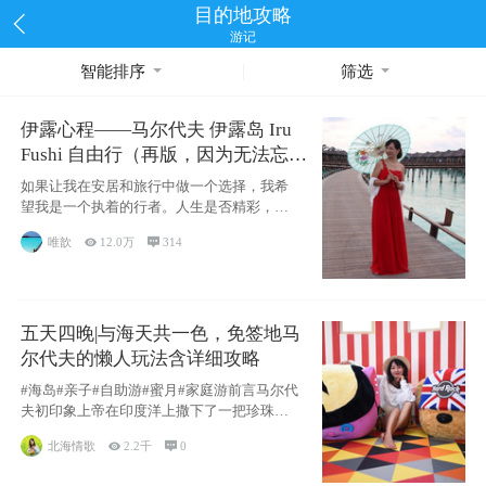
目的地攻略
游记
智能排序
筛选
伊露心程——马尔代夫 伊露岛 Iru
Fushi 自由行（再版，因为无法忘却
的留恋）
如果让我在安居和旅行中做一个选择，我希
望我是一个执着的行者。人生是否精彩，都
源于自己
唯歆

12.0万

314
五天四晚|与海天共一色，免签地马
尔代夫的懒人玩法含详细攻略
#海岛#亲子#自助游#蜜月#家庭游前言马尔代
夫初印象上帝在印度洋上撒下了一把珍珠，
这
北海情歌

2.2千

0