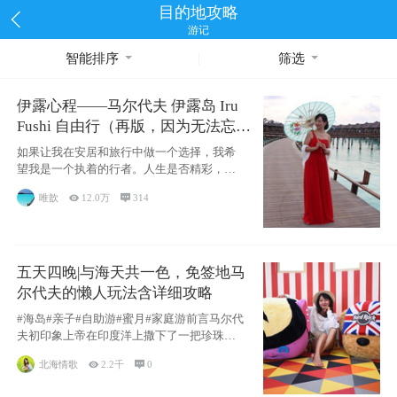
目的地攻略
游记
智能排序
筛选
伊露心程——马尔代夫 伊露岛 Iru
Fushi 自由行（再版，因为无法忘却
的留恋）
如果让我在安居和旅行中做一个选择，我希
望我是一个执着的行者。人生是否精彩，都
源于自己
唯歆

12.0万

314
五天四晚|与海天共一色，免签地马
尔代夫的懒人玩法含详细攻略
#海岛#亲子#自助游#蜜月#家庭游前言马尔代
夫初印象上帝在印度洋上撒下了一把珍珠，
这
北海情歌

2.2千

0