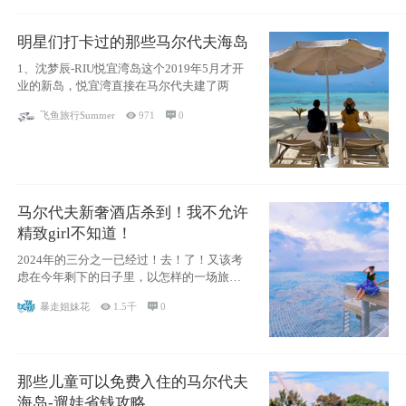
明星们打卡过的那些马尔代夫海岛
1、沈梦辰-RIU悦宜湾岛这个2019年5月才开
业的新岛，悦宜湾直接在马尔代夫建了两
飞鱼旅行Summer

971

0
马尔代夫新奢酒店杀到！我不允许
精致girl不知道！
2024年的三分之一已经过！去！了！又该考
虑在今年剩下的日子里，以怎样的一场旅行
犒劳
暴走姐妹花

1.5千

0
那些儿童可以免费入住的马尔代夫
海岛-遛娃省钱攻略