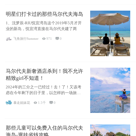
明星们打卡过的那些马尔代夫海岛
1、沈梦辰-RIU悦宜湾岛这个2019年5月才开
业的新岛，悦宜湾直接在马尔代夫建了两
飞鱼旅行Summer

971

0
马尔代夫新奢酒店杀到！我不允许
精致girl不知道！
2024年的三分之一已经过！去！了！又该考
虑在今年剩下的日子里，以怎样的一场旅行
犒劳
暴走姐妹花

1.5千

0
那些儿童可以免费入住的马尔代夫
海岛-遛娃省钱攻略