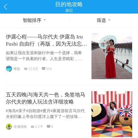
目的地攻略
游记
智能排序
筛选
伊露心程——马尔代夫 伊露岛 Iru
Fushi 自由行（再版，因为无法忘却
的留恋）
如果让我在安居和旅行中做一个选择，我希
望我是一个执着的行者。人生是否精彩，都
源于自己
唯歆

12.0万

314
五天四晚|与海天共一色，免签地马
尔代夫的懒人玩法含详细攻略
#海岛#亲子#自助游#蜜月#家庭游前言马尔代
夫初印象上帝在印度洋上撒下了一把珍珠，
这
北海情歌

2.2千

0