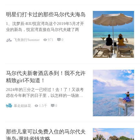
明星们打卡过的那些马尔代夫海岛
1、沈梦辰-RIU悦宜湾岛这个2019年5月才开
业的新岛，悦宜湾直接在马尔代夫建了两
飞鱼旅行Summer

971

0
马尔代夫新奢酒店杀到！我不允许
精致girl不知道！
2024年的三分之一已经过！去！了！又该考
虑在今年剩下的日子里，以怎样的一场旅行
犒劳
暴走姐妹花

1.5千

0
那些儿童可以免费入住的马尔代夫
海岛-遛娃省钱攻略