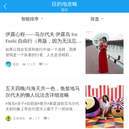
目的地攻略
游记
智能排序
筛选
伊露心程——马尔代夫 伊露岛 Iru
Fushi 自由行（再版，因为无法忘却
的留恋）
如果让我在安居和旅行中做一个选择，我希
望我是一个执着的行者。人生是否精彩，都
源于自己
唯歆

12.0万

314
五天四晚|与海天共一色，免签地马
尔代夫的懒人玩法含详细攻略
#海岛#亲子#自助游#蜜月#家庭游前言马尔代
夫初印象上帝在印度洋上撒下了一把珍珠，
这
北海情歌

2.2千

0