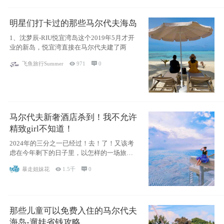
明星们打卡过的那些马尔代夫海岛
1、沈梦辰-RIU悦宜湾岛这个2019年5月才开
业的新岛，悦宜湾直接在马尔代夫建了两
飞鱼旅行Summer

971

0
马尔代夫新奢酒店杀到！我不允许
精致girl不知道！
2024年的三分之一已经过！去！了！又该考
虑在今年剩下的日子里，以怎样的一场旅行
犒劳
暴走姐妹花

1.5千

0
那些儿童可以免费入住的马尔代夫
海岛-遛娃省钱攻略