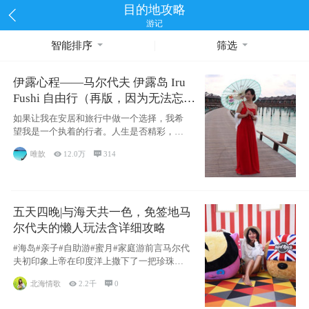
目的地攻略
游记
智能排序
筛选
伊露心程——马尔代夫 伊露岛 Iru
Fushi 自由行（再版，因为无法忘却
的留恋）
如果让我在安居和旅行中做一个选择，我希
望我是一个执着的行者。人生是否精彩，都
源于自己
唯歆

12.0万

314
五天四晚|与海天共一色，免签地马
尔代夫的懒人玩法含详细攻略
#海岛#亲子#自助游#蜜月#家庭游前言马尔代
夫初印象上帝在印度洋上撒下了一把珍珠，
这
北海情歌

2.2千

0