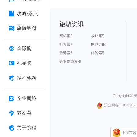
攻略·景点
旅游资讯
旅游地图
宾馆索引
攻略索引
机票索引
网站导航
全球购
旅游索引
邮轮索引
企业差旅索引
礼品卡
携程金融
Copyright©
19
企业商旅
沪公网备310105020
老友会
关于携程
上海市监