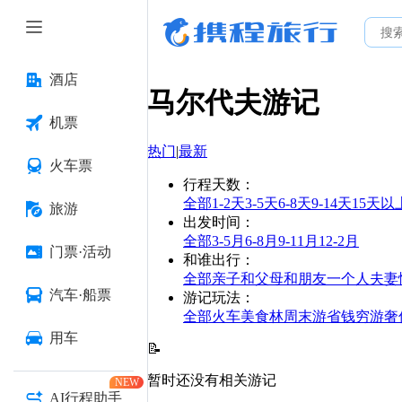
酒店
马尔代夫
游记
机票
热门
|
最新
火车票
行程天数
：
全部
1-2天
3-5天
6-8天
9-14天
15天以
旅游
出发时间
：
全部
3-5月
6-8月
9-11月
12-2月
门票·活动
和谁出行
：
全部
亲子
和父母
和朋友
一个人
夫妻
汽车·船票
游记玩法
：
全部
火车
美食林
周末游
省钱
穷游
奢
用车
📝
暂时还没有相关游记
NEW
AI行程助手