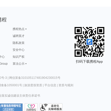
携程
携程热点
诚聘英才
隐私政策
安全中心
中心
知识产权
扫码下载携程App
 Group
算法公示
0号-3
|
网信算备310105117481904230015号
食备1050001号
|
旅游度假资质
|
平台信息
|
资质与规则
站落实诚信建设主体责任承诺书