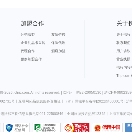
加盟合作
关于
分销联盟
友情链接
关于携程
企业礼品卡采购
保险代理
联系我们
代理合作
酒店加盟
用户协议
更多加盟合作
营业执照
携程内容
Trip.com
99-
2026
,
ctrip.com
. All rights reserved. |
ICP证：沪B2-20050130
|
沪ICP备0802358
02731号
丨
互联网药品信息服务资格证
丨
（沪）网械平台备字[2022]第00001号
|
沪网
违法和不良信息举报电话021-22500846
丨
全国旅游投诉热线12345
丨
上海市旅游网
网络社会
征信网