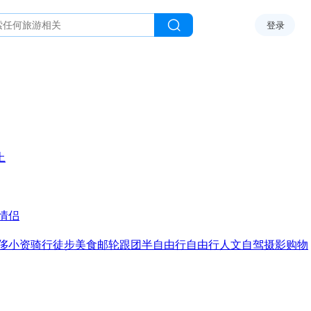
登录
上
情侣
侈
小资
骑行
徒步
美食
邮轮
跟团
半自由行
自由行
人文
自驾
摄影
购物