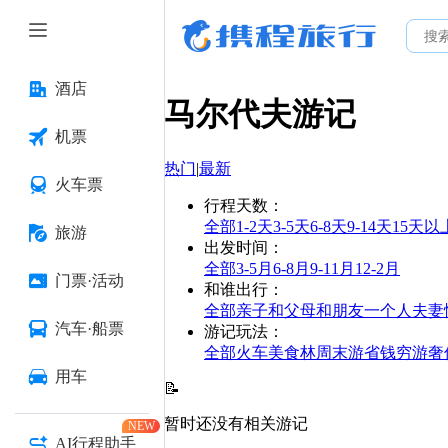
酒店
马尔代夫
游记
机票
热门
|
最新
火车票
行程天数
：
全部
1-2天
3-5天
6-8天
9-14天
15天以
旅游
出发时间
：
全部
3-5月
6-8月
9-11月
12-2月
门票·活动
和谁出行
：
全部
亲子
和父母
和朋友
一个人
夫妻
汽车·船票
游记玩法
：
全部
火车
美食林
周末游
省钱
穷游
奢
用车
📝
暂时还没有相关游记
NEW
AI行程助手