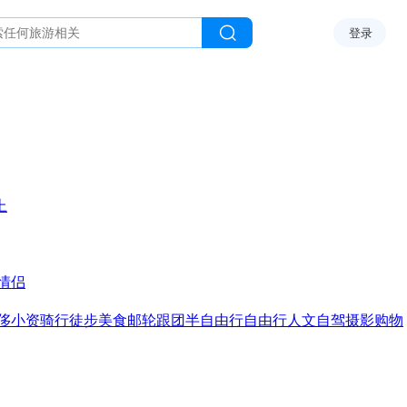
登录
上
情侣
侈
小资
骑行
徒步
美食
邮轮
跟团
半自由行
自由行
人文
自驾
摄影
购物