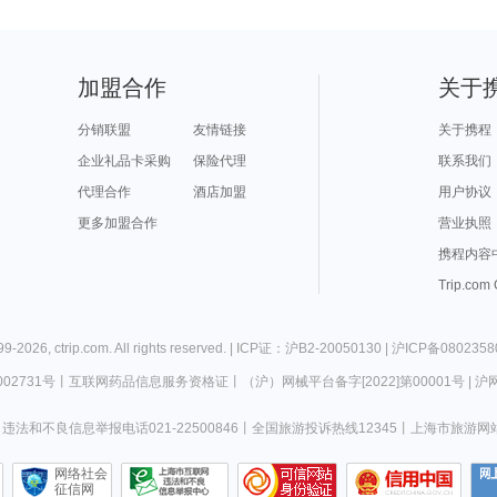
加盟合作
关于
分销联盟
友情链接
关于携程
企业礼品卡采购
保险代理
联系我们
代理合作
酒店加盟
用户协议
更多加盟合作
营业执照
携程内容
Trip.com
99-
2026
,
ctrip.com
. All rights reserved. |
ICP证：沪B2-20050130
|
沪ICP备0802358
02731号
丨
互联网药品信息服务资格证
丨
（沪）网械平台备字[2022]第00001号
|
沪网
违法和不良信息举报电话021-22500846
丨
全国旅游投诉热线12345
丨
上海市旅游网
网络社会
征信网