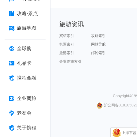
攻略·景点
旅游资讯
旅游地图
宾馆索引
攻略索引
机票索引
网站导航
全球购
旅游索引
邮轮索引
企业差旅索引
礼品卡
携程金融
Copyright©
19
企业商旅
沪公网备310105020
老友会
关于携程
上海市监