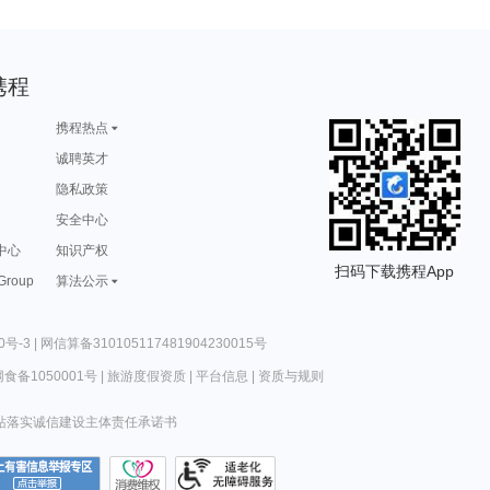
携程
携程热点
诚聘英才
隐私政策
安全中心
中心
知识产权
扫码下载携程App
 Group
算法公示
0号-3
|
网信算备310105117481904230015号
食备1050001号
|
旅游度假资质
|
平台信息
|
资质与规则
站落实诚信建设主体责任承诺书