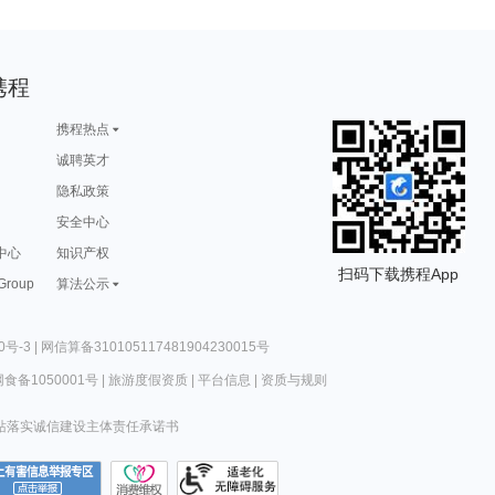
携程
携程热点
诚聘英才
隐私政策
安全中心
中心
知识产权
扫码下载携程App
 Group
算法公示
0号-3
|
网信算备310105117481904230015号
食备1050001号
|
旅游度假资质
|
平台信息
|
资质与规则
站落实诚信建设主体责任承诺书