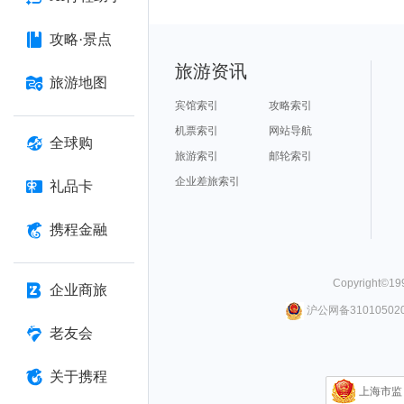
攻略·景点
旅游资讯
旅游地图
宾馆索引
攻略索引
机票索引
网站导航
全球购
旅游索引
邮轮索引
企业差旅索引
礼品卡
携程金融
Copyright©
19
企业商旅
沪公网备310105020
老友会
关于携程
上海市监