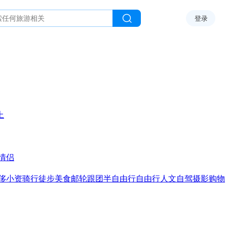
登录
上
情侣
侈
小资
骑行
徒步
美食
邮轮
跟团
半自由行
自由行
人文
自驾
摄影
购物