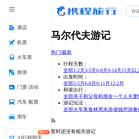
酒店
马尔代夫
游记
机票
热门
|
最新
火车票
行程天数
：
全部
1-2天
3-5天
6-8天
9-14天
15天以
旅游
出发时间
：
全部
3-5月
6-8月
9-11月
12-2月
门票·活动
和谁出行
：
全部
亲子
和父母
和朋友
一个人
夫妻
汽车·船票
游记玩法
：
全部
火车
美食林
周末游
省钱
穷游
奢
用车
📝
暂时还没有相关游记
NEW
AI行程助手