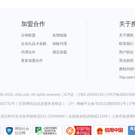
加盟合作
关于
分销联盟
友情链接
关于携程
企业礼品卡采购
保险代理
联系我们
代理合作
酒店加盟
用户协议
更多加盟合作
营业执照
携程内容
Trip.com
99-
2026
,
ctrip.com
. All rights reserved. |
ICP证：沪B2-20050130
|
沪ICP备0802358
02731号
丨
互联网药品信息服务资格证
丨
（沪）网械平台备字[2022]第00001号
|
沪网
违法和不良信息举报电话021-22500846
丨
全国旅游投诉热线12345
丨
上海市旅游网
网络社会
征信网