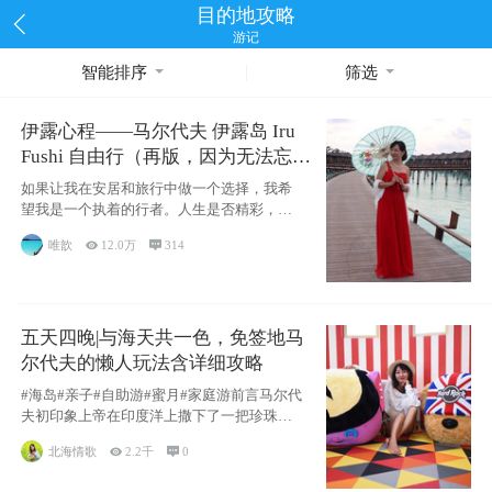
目的地攻略
游记
智能排序
筛选
伊露心程——马尔代夫 伊露岛 Iru
Fushi 自由行（再版，因为无法忘却
的留恋）
如果让我在安居和旅行中做一个选择，我希
望我是一个执着的行者。人生是否精彩，都
源于自己
唯歆

12.0万

314
五天四晚|与海天共一色，免签地马
尔代夫的懒人玩法含详细攻略
#海岛#亲子#自助游#蜜月#家庭游前言马尔代
夫初印象上帝在印度洋上撒下了一把珍珠，
这
北海情歌

2.2千

0