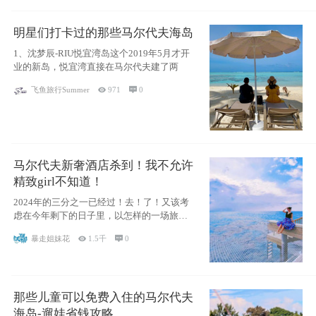
明星们打卡过的那些马尔代夫海岛
1、沈梦辰-RIU悦宜湾岛这个2019年5月才开
业的新岛，悦宜湾直接在马尔代夫建了两
飞鱼旅行Summer

971

0
马尔代夫新奢酒店杀到！我不允许
精致girl不知道！
2024年的三分之一已经过！去！了！又该考
虑在今年剩下的日子里，以怎样的一场旅行
犒劳
暴走姐妹花

1.5千

0
那些儿童可以免费入住的马尔代夫
海岛-遛娃省钱攻略