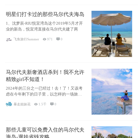
明星们打卡过的那些马尔代夫海岛
1、沈梦辰-RIU悦宜湾岛这个2019年5月才开
业的新岛，悦宜湾直接在马尔代夫建了两
飞鱼旅行Summer

971

0
马尔代夫新奢酒店杀到！我不允许
精致girl不知道！
2024年的三分之一已经过！去！了！又该考
虑在今年剩下的日子里，以怎样的一场旅行
犒劳
暴走姐妹花

1.5千

0
那些儿童可以免费入住的马尔代夫
海岛-遛娃省钱攻略