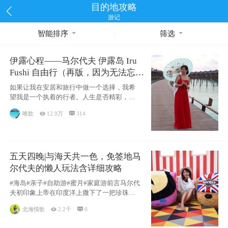
目的地攻略
游记
智能排序
筛选
伊露心程——马尔代夫 伊露岛 Iru
Fushi 自由行（再版，因为无法忘却
的留恋）
如果让我在安居和旅行中做一个选择，我希
望我是一个执着的行者。人生是否精彩，都
源于自己
唯歆

12.0万

314
五天四晚|与海天共一色，免签地马
尔代夫的懒人玩法含详细攻略
#海岛#亲子#自助游#蜜月#家庭游前言马尔代
夫初印象上帝在印度洋上撒下了一把珍珠，
这
北海情歌

2.2千

0