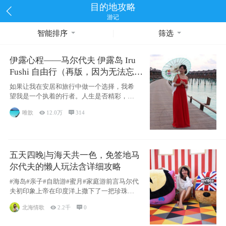
目的地攻略
游记
智能排序
筛选
伊露心程——马尔代夫 伊露岛 Iru
Fushi 自由行（再版，因为无法忘却
的留恋）
如果让我在安居和旅行中做一个选择，我希
望我是一个执着的行者。人生是否精彩，都
源于自己
唯歆

12.0万

314
五天四晚|与海天共一色，免签地马
尔代夫的懒人玩法含详细攻略
#海岛#亲子#自助游#蜜月#家庭游前言马尔代
夫初印象上帝在印度洋上撒下了一把珍珠，
这
北海情歌

2.2千

0