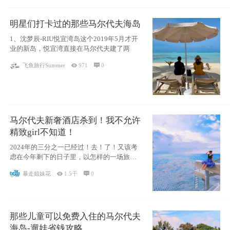
明星们打卡过的那些马尔代夫海岛
1、沈梦辰-RIU悦宜湾岛这个2019年5月才开
业的新岛，悦宜湾直接在马尔代夫建了两
飞鱼旅行Summer

971

0
马尔代夫新奢酒店杀到！我不允许
精致girl不知道！
2024年的三分之一已经过！去！了！又该考
虑在今年剩下的日子里，以怎样的一场旅行
犒劳
暴走姐妹花

1.5千

0
那些儿童可以免费入住的马尔代夫
海岛-遛娃省钱攻略