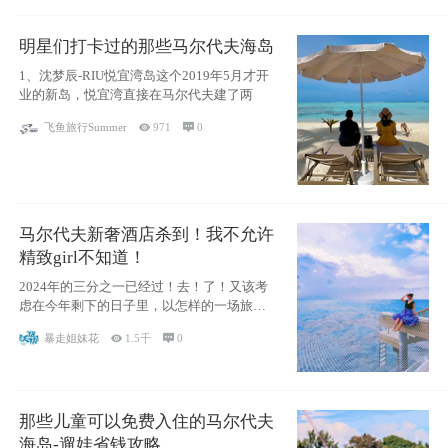
明星们打卡过的那些马尔代夫海岛
1、沈梦辰-RIU悦宜湾岛这个2019年5月才开
业的新岛，悦宜湾直接在马尔代夫建了两
飞鱼旅行Summer

971

0
马尔代夫新奢酒店杀到！我不允许
精致girl不知道！
2024年的三分之一已经过！去！了！又该考
虑在今年剩下的日子里，以怎样的一场旅行
犒劳
暴走姐妹花

1.5千

0
那些儿童可以免费入住的马尔代夫
海岛-遛娃省钱攻略