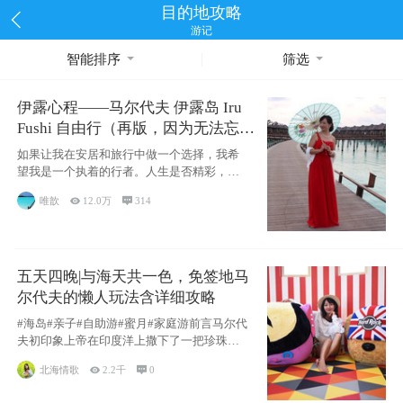
目的地攻略
游记
智能排序
筛选
伊露心程——马尔代夫 伊露岛 Iru
Fushi 自由行（再版，因为无法忘却
的留恋）
如果让我在安居和旅行中做一个选择，我希
望我是一个执着的行者。人生是否精彩，都
源于自己
唯歆

12.0万

314
五天四晚|与海天共一色，免签地马
尔代夫的懒人玩法含详细攻略
#海岛#亲子#自助游#蜜月#家庭游前言马尔代
夫初印象上帝在印度洋上撒下了一把珍珠，
这
北海情歌

2.2千

0