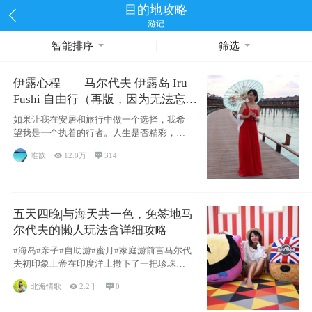
目的地攻略
游记
智能排序
筛选
伊露心程——马尔代夫 伊露岛 Iru
Fushi 自由行（再版，因为无法忘却
的留恋）
如果让我在安居和旅行中做一个选择，我希
望我是一个执着的行者。人生是否精彩，都
源于自己
唯歆

12.0万

314
五天四晚|与海天共一色，免签地马
尔代夫的懒人玩法含详细攻略
#海岛#亲子#自助游#蜜月#家庭游前言马尔代
夫初印象上帝在印度洋上撒下了一把珍珠，
这
北海情歌

2.2千

0