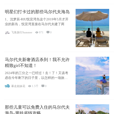
明星们打卡过的那些马尔代夫海岛
1、沈梦辰-RIU悦宜湾岛这个2019年5月才开
业的新岛，悦宜湾直接在马尔代夫建了两
飞鱼旅行Summer

971

0
马尔代夫新奢酒店杀到！我不允许
精致girl不知道！
2024年的三分之一已经过！去！了！又该考
虑在今年剩下的日子里，以怎样的一场旅行
犒劳
暴走姐妹花

1.5千

0
那些儿童可以免费入住的马尔代夫
海岛-遛娃省钱攻略