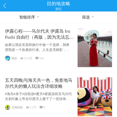
目的地攻略
游记
智能排序
筛选
伊露心程——马尔代夫 伊露岛 Iru
Fushi 自由行（再版，因为无法忘却
的留恋）
如果让我在安居和旅行中做一个选择，我希
望我是一个执着的行者。人生是否精彩，都
源于自己
唯歆

12.0万

314
五天四晚|与海天共一色，免签地马
尔代夫的懒人玩法含详细攻略
#海岛#亲子#自助游#蜜月#家庭游前言马尔代
夫初印象上帝在印度洋上撒下了一把珍珠，
这
北海情歌

2.2千

0