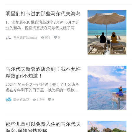
明星们打卡过的那些马尔代夫海岛
1、沈梦辰-RIU悦宜湾岛这个2019年5月才开
业的新岛，悦宜湾直接在马尔代夫建了两
飞鱼旅行Summer

971

0
马尔代夫新奢酒店杀到！我不允许
精致girl不知道！
2024年的三分之一已经过！去！了！又该考
虑在今年剩下的日子里，以怎样的一场旅行
犒劳
暴走姐妹花

1.5千

0
那些儿童可以免费入住的马尔代夫
海岛-遛娃省钱攻略