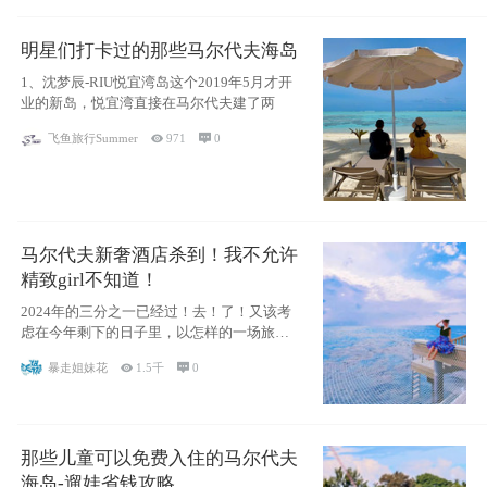
明星们打卡过的那些马尔代夫海岛
1、沈梦辰-RIU悦宜湾岛这个2019年5月才开
业的新岛，悦宜湾直接在马尔代夫建了两
飞鱼旅行Summer

971

0
马尔代夫新奢酒店杀到！我不允许
精致girl不知道！
2024年的三分之一已经过！去！了！又该考
虑在今年剩下的日子里，以怎样的一场旅行
犒劳
暴走姐妹花

1.5千

0
那些儿童可以免费入住的马尔代夫
海岛-遛娃省钱攻略