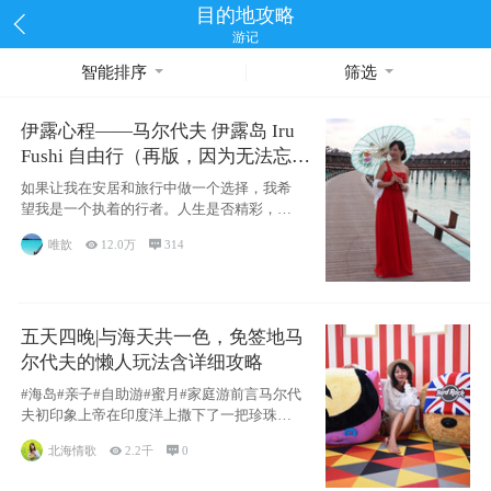
目的地攻略
游记
智能排序
筛选
伊露心程——马尔代夫 伊露岛 Iru
Fushi 自由行（再版，因为无法忘却
的留恋）
如果让我在安居和旅行中做一个选择，我希
望我是一个执着的行者。人生是否精彩，都
源于自己
唯歆

12.0万

314
五天四晚|与海天共一色，免签地马
尔代夫的懒人玩法含详细攻略
#海岛#亲子#自助游#蜜月#家庭游前言马尔代
夫初印象上帝在印度洋上撒下了一把珍珠，
这
北海情歌

2.2千

0