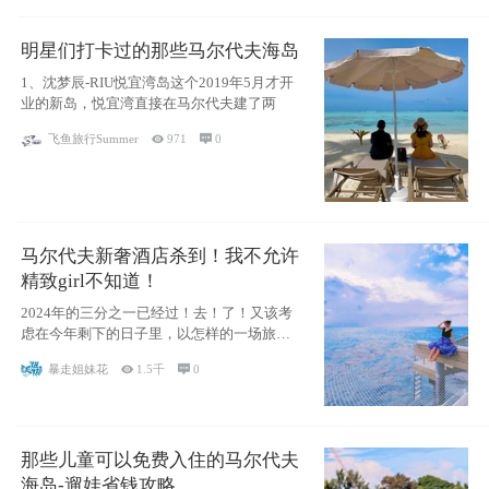
明星们打卡过的那些马尔代夫海岛
1、沈梦辰-RIU悦宜湾岛这个2019年5月才开
业的新岛，悦宜湾直接在马尔代夫建了两
飞鱼旅行Summer

971

0
马尔代夫新奢酒店杀到！我不允许
精致girl不知道！
2024年的三分之一已经过！去！了！又该考
虑在今年剩下的日子里，以怎样的一场旅行
犒劳
暴走姐妹花

1.5千

0
那些儿童可以免费入住的马尔代夫
海岛-遛娃省钱攻略