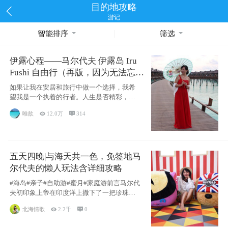
目的地攻略
游记
智能排序
筛选
伊露心程——马尔代夫 伊露岛 Iru
Fushi 自由行（再版，因为无法忘却
的留恋）
如果让我在安居和旅行中做一个选择，我希
望我是一个执着的行者。人生是否精彩，都
源于自己
唯歆

12.0万

314
五天四晚|与海天共一色，免签地马
尔代夫的懒人玩法含详细攻略
#海岛#亲子#自助游#蜜月#家庭游前言马尔代
夫初印象上帝在印度洋上撒下了一把珍珠，
这
北海情歌

2.2千

0