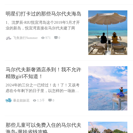
明星们打卡过的那些马尔代夫海岛
1、沈梦辰-RIU悦宜湾岛这个2019年5月才开
业的新岛，悦宜湾直接在马尔代夫建了两
飞鱼旅行Summer

971

0
马尔代夫新奢酒店杀到！我不允许
精致girl不知道！
2024年的三分之一已经过！去！了！又该考
虑在今年剩下的日子里，以怎样的一场旅行
犒劳
暴走姐妹花

1.5千

0
那些儿童可以免费入住的马尔代夫
海岛-遛娃省钱攻略