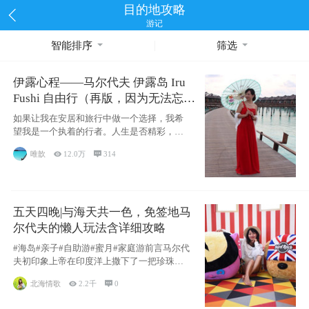
目的地攻略
游记
智能排序
筛选
伊露心程——马尔代夫 伊露岛 Iru
Fushi 自由行（再版，因为无法忘却
的留恋）
如果让我在安居和旅行中做一个选择，我希
望我是一个执着的行者。人生是否精彩，都
源于自己
唯歆

12.0万

314
五天四晚|与海天共一色，免签地马
尔代夫的懒人玩法含详细攻略
#海岛#亲子#自助游#蜜月#家庭游前言马尔代
夫初印象上帝在印度洋上撒下了一把珍珠，
这
北海情歌

2.2千

0