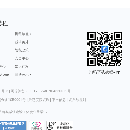
携程
携程热点
诚聘英才
隐私政策
安全中心
中心
知识产权
扫码下载携程App
 Group
算法公示
0号-3
|
网信算备310105117481904230015号
食备1050001号
|
旅游度假资质
|
平台信息
|
资质与规则
站落实诚信建设主体责任承诺书