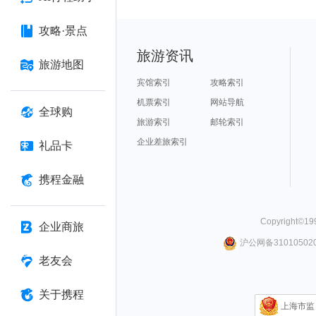
攻略·景点
旅游资讯
旅游地图
宾馆索引
攻略索引
机票索引
网站导航
全球购
旅游索引
邮轮索引
企业差旅索引
礼品卡
携程金融
Copyright©
19
企业商旅
沪公网备310105020
老友会
关于携程
上海市监