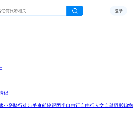
登录
上
情侣
侈
小资
骑行
徒步
美食
邮轮
跟团
半自由行
自由行
人文
自驾
摄影
购物