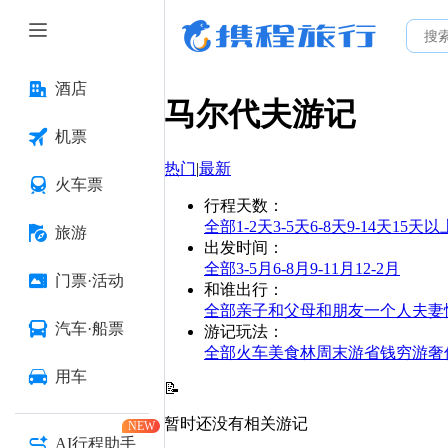
酒店
马尔代夫
游记
机票
热门
|
最新
火车票
行程天数
：
全部
1-2天
3-5天
6-8天
9-14天
15天以
旅游
出发时间
：
全部
3-5月
6-8月
9-11月
12-2月
门票·活动
和谁出行
：
全部
亲子
和父母
和朋友
一个人
夫妻
汽车·船票
游记玩法
：
全部
火车
美食林
周末游
省钱
穷游
奢
用车
📝
暂时还没有相关游记
NEW
AI行程助手