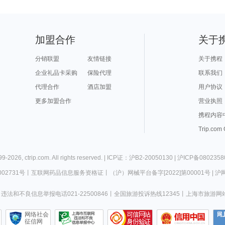
加盟合作
关于
分销联盟
友情链接
关于携程
企业礼品卡采购
保险代理
联系我们
代理合作
酒店加盟
用户协议
更多加盟合作
营业执照
携程内容
Trip.com
99-
2026
,
ctrip.com
. All rights reserved. |
ICP证：沪B2-20050130
|
沪ICP备0802358
02731号
丨
互联网药品信息服务资格证
丨
（沪）网械平台备字[2022]第00001号
|
沪网
违法和不良信息举报电话021-22500846
丨
全国旅游投诉热线12345
丨
上海市旅游网
网络社会
征信网